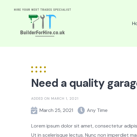
Skip
to
content
Ho
Need a quality garag
ADDED ON MARCH 1, 2021
March 25, 2021
Any Time
Lorem ipsum dolor sit amet, consectetur adipisci
Ut in scelerisque lectus. Nunc non imperdiet ma