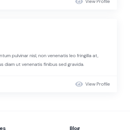
View Profile
m pulvinar nisl, non venenatis leo fringilla at,
 diam ut venenatis finibus sed gravida.
View Profile
ces
Blog