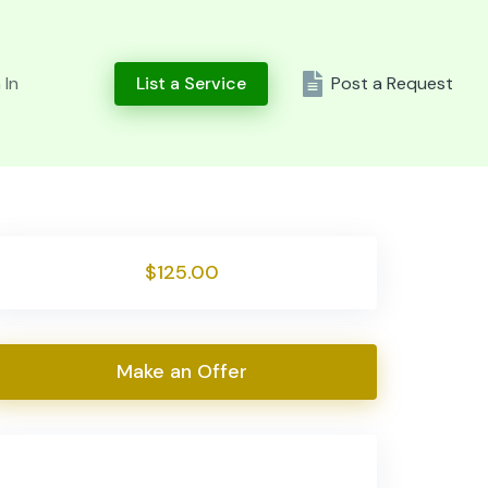
 In
List a Service
Post a Request
$125.00
Make an Offer